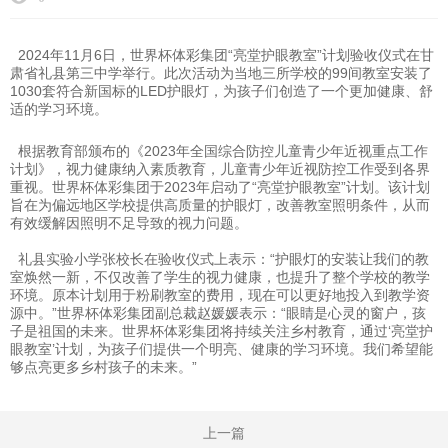
2024年11月6日，世界杯体彩集团“亮堂护眼教室”计划验收仪式在甘
肃省礼县第三中学举行。
此次活动为当地三所学校的99间教室安装了
1030套符合新国标的LED护眼灯，为孩子们创造了一个更加健康、舒
适的学习环境。
根据教育部颁布的《2023年全国综合防控儿童青少年近视重点工作
计划》，
视力健康纳入素质教育，儿童青少年近视防控工作受到各界
重视。世界杯体彩集团于2023年启动了“亮堂护眼教室”计划。
该计划
旨在为偏远地区学校提供高质量的护眼灯，改善教室照明条件，从而
有效缓解因照明不足导致的视力问题。
礼县实验小学张校长在验收仪式上表示：“护眼灯的安装让我们的教
室焕然一新，不仅改善了学生的视力健康，也提升了整个学校的教学
环境。
原本计划用于粉刷教室的费用，现在可以更好地投入到教学资
源中。”
世界杯体彩集团副总裁赵媛媛表示：“眼睛是心灵的窗户，孩
子是祖国的未来。
世界杯体彩集团将持续关注乡村教育，通过‘亮堂护
眼教室’计划，为孩子们提供一个明亮、健康的学习环境。
我们希望能
够点亮更多乡村孩子的未来。”
上一篇